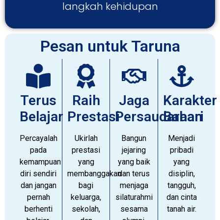
langkah kehidupan
Pesan untuk Taruna
Terus
Raih
Jaga
Karakter
Belajar
Prestasi
Persaudaraan
Bahari
Percayalah
Ukirlah
Bangun
Menjadi
pada
prestasi
jejaring
pribadi
kemampuan
yang
yang baik
yang
diri sendiri
membanggakan
dan terus
disiplin,
dan jangan
bagi
menjaga
tangguh,
pernah
keluarga,
silaturahmi
dan cinta
berhenti
sekolah,
sesama
tanah air.