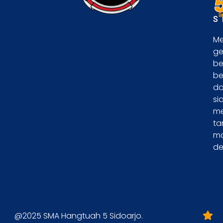
S
Me
ge
be
be
d
si
m
ta
m
de
@2025 SMA Hangtuah 5 Sidoarjo.