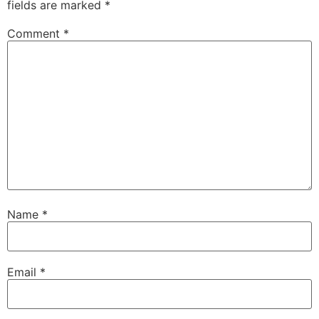
fields are marked
*
Comment
*
Name
*
Email
*