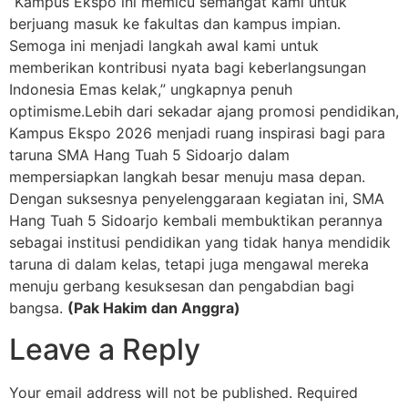
“Kampus Ekspo ini memicu semangat kami untuk
berjuang masuk ke fakultas dan kampus impian.
Semoga ini menjadi langkah awal kami untuk
memberikan kontribusi nyata bagi keberlangsungan
Indonesia Emas kelak,” ungkapnya penuh
optimisme.
Lebih dari sekadar ajang promosi pendidikan,
Kampus Ekspo 2026 menjadi ruang inspirasi bagi para
taruna SMA Hang Tuah 5 Sidoarjo dalam
mempersiapkan langkah besar menuju masa depan.
Dengan suksesnya penyelenggaraan kegiatan ini, SMA
Hang Tuah 5 Sidoarjo kembali membuktikan perannya
sebagai institusi pendidikan yang tidak hanya mendidik
taruna di dalam kelas, tetapi juga mengawal mereka
menuju gerbang kesuksesan dan pengabdian bagi
bangsa.
(Pak Hakim dan Anggra)
Leave a Reply
Your email address will not be published.
Required