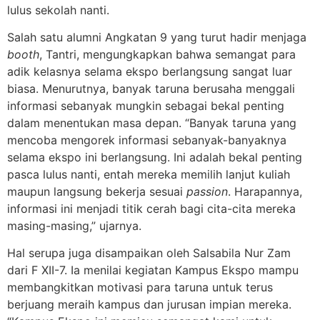
lulus sekolah nanti.
Salah satu alumni Angkatan 9 yang turut hadir menjaga
booth
, Tantri, mengungkapkan bahwa semangat para
adik kelasnya selama ekspo berlangsung sangat luar
biasa. Menurutnya, banyak taruna berusaha menggali
informasi sebanyak mungkin sebagai bekal penting
dalam menentukan masa depan. “Banyak taruna yang
mencoba mengorek informasi sebanyak-banyaknya
selama ekspo ini berlangsung. Ini adalah bekal penting
pasca lulus nanti, entah mereka memilih lanjut kuliah
maupun langsung bekerja sesuai
passion
. Harapannya,
informasi ini menjadi titik cerah bagi cita-cita mereka
masing-masing,” ujarnya.
Hal serupa juga disampaikan oleh Salsabila Nur Zam
dari F XII-7. Ia menilai kegiatan Kampus Ekspo mampu
membangkitkan motivasi para taruna untuk terus
berjuang meraih kampus dan jurusan impian mereka.