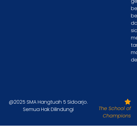
ge
be
be
d
si
m
ta
m
de
@2025 SMA Hangtuah 5 Sidoarjo.
The School of
Semua Hak Dilindungi
Champions