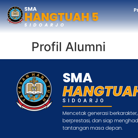
SMA
P
HANGTUAH 5
SIDOARJO
Profil Alumni
SMA
HANGTUAH
SIDOARJO
Mencetak generasi berkarakter,
berprestasi, dan siap mengha
tantangan masa depan.