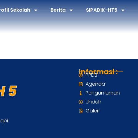
rofil Sekolah
Berita
SIPADIK-HT5
Informasi :
PPDB
Agenda
 5
Pengumuman
Unduh
Galeri
dapi