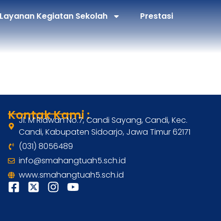
Layanan Kegiatan Sekolah
Prestasi
Kontak Kami :
Jl. M Ridwan No.7, Candi Sayang, Candi, Kec.
Candi, Kabupaten Sidoarjo, Jawa Timur 62171
(031) 8056489
info@smahangtuah5.sch.id
www.smahangtuah5.sch.id