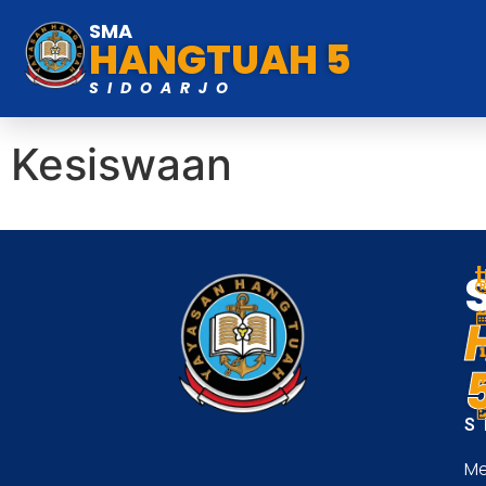
SMA
HANGTUAH 5
SIDOARJO
Kesiswaan
S
Me