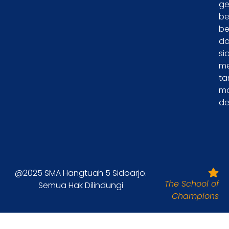
ge
be
be
d
si
m
ta
m
de
@2025 SMA Hangtuah 5 Sidoarjo.
The School of
Semua Hak Dilindungi
Champions