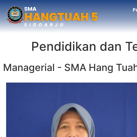
SMA
P
HANGTUAH 5
SIDOARJO
Pendidikan dan T
Managerial - SMA Hang Tuah