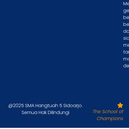
Me
ge
be
be
d
si
m
ta
m
de
@2025 SMA Hangtuah 5 Sidoarjo.
The School of
Semua Hak Dilindungi
Champions