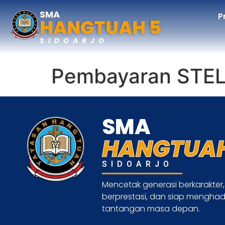
SMA
P
HANGTUAH 5
SIDOARJO
Pembayaran STE
SMA
HANGTUAH
SIDOARJO
Mencetak generasi berkarakter,
berprestasi, dan siap mengha
tantangan masa depan.