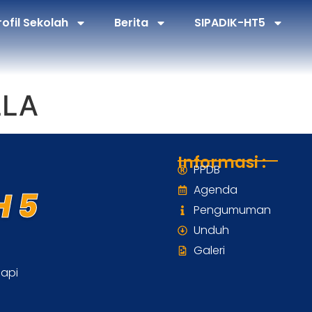
rofil Sekolah
Berita
SIPADIK-HT5
LLA
Informasi :
PPDB
Agenda
 5
Pengumuman
Unduh
Galeri
dapi