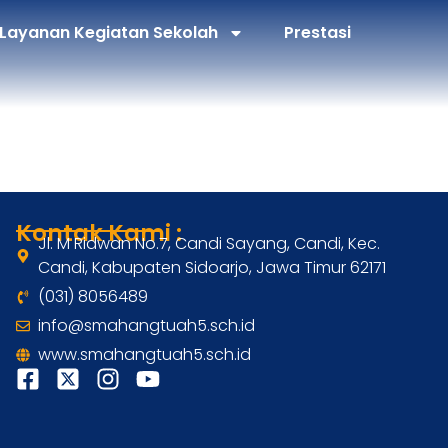
Layanan Kegiatan Sekolah
Prestasi
Kontak Kami :
Jl. M Ridwan No.7, Candi Sayang, Candi, Kec.
Candi, Kabupaten Sidoarjo, Jawa Timur 62171
(031) 8056489
info@smahangtuah5.sch.id
www.smahangtuah5.sch.id