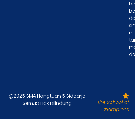
be
be
d
si
m
ta
m
de
@2025 SMA Hangtuah 5 Sidoarjo.
The School of
Semua Hak Dilindungi
Champions