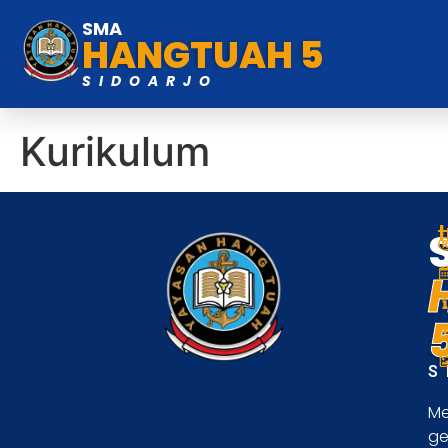
SMA
HANGTUAH 5
SIDOARJO
Kurikulum
S
Me
ge