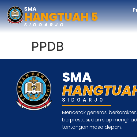
SMA
P
HANGTUAH 5
SIDOARJO
PPDB
SMA
HANGTUAH
SIDOARJO
Mencetak generasi berkarakter,
berprestasi, dan siap mengha
tantangan masa depan.