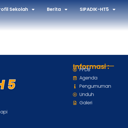
rofil Sekolah
Berita
SIPADIK-HT5
Informasi :
PPDB
Agenda
 5
Pengumuman
Unduh
Galeri
dapi