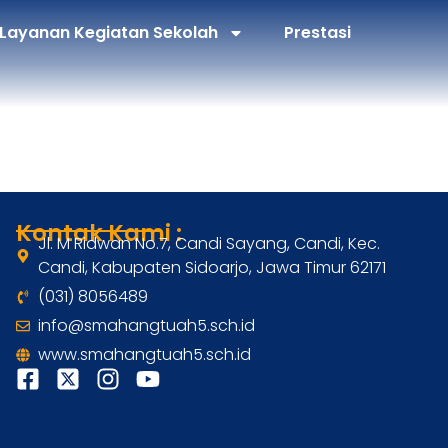
Layanan Kegiatan Sekolah
Prestasi
Kontak Kami :
Jl. M Ridwan No.7, Candi Sayang, Candi, Kec.
Candi, Kabupaten Sidoarjo, Jawa Timur 62171
(031) 8056489
info@smahangtuah5.sch.id
www.smahangtuah5.sch.id