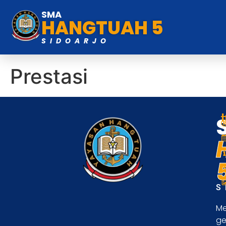
SMA
HANGTUAH 5
SIDOARJO
Prestasi
S
Me
ge