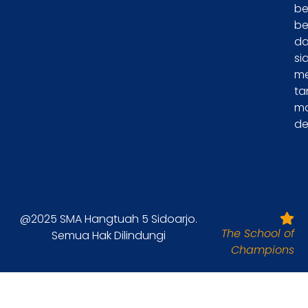
be
be
d
si
m
ta
m
de
@2025 SMA Hangtuah 5 Sidoarjo.
The School of
Semua Hak Dilindungi
Champions